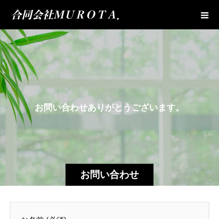
お
問
い
合
わ
せ
あ
り
が
と
う
ご
ざ
い
ま
す
。
お問い合わせ