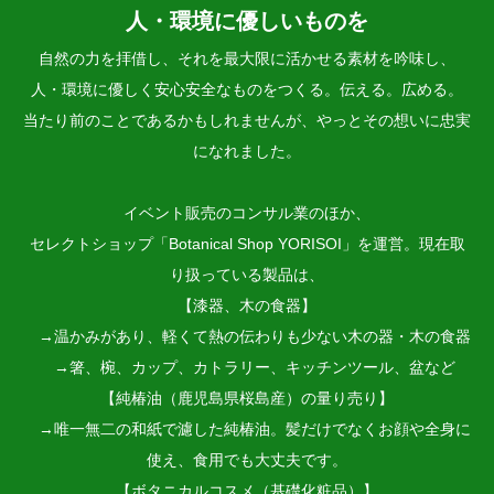
人・環境に優しいものを
自然の力を拝借し、それを最大限に活かせる素材を吟味し、
人・環境に優しく安心安全なものをつくる。伝える。広める。
当たり前のことであるかもしれませんが、やっとその想いに忠実
になれました。
イベント販売のコンサル業のほか、
セレクトショップ「Botanical Shop YORISOI」を運営。現在取
り扱っている製品は、
【漆器、木の食器】
→温かみがあり、軽くて熱の伝わりも少ない木の器・木の食器
→箸、椀、カップ、カトラリー、キッチンツール、盆など
【純椿油（鹿児島県桜島産）の量り売り】
→唯一無二の和紙で濾した純椿油。髪だけでなくお顔や全身に
使え、食用でも大丈夫です。
【ボタニカルコスメ（基礎化粧品）】